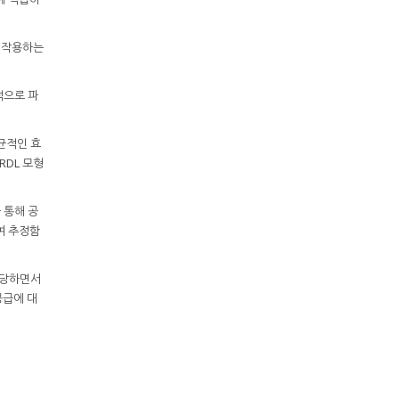
 작용하는
적으로 파
균적인 효
RDL 모형
 통해 공
여 추정함
담당하면서
공급에 대