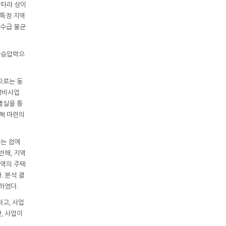
 따라 상이
 특정 지역
 수급 불균
상승압력으
으로는 동
정비사업
멸실을 통
대책 마련의
다는 점에
반해, 지역
지역의 주택
. 분석 결
하였다.
고, 사업
, 사업이