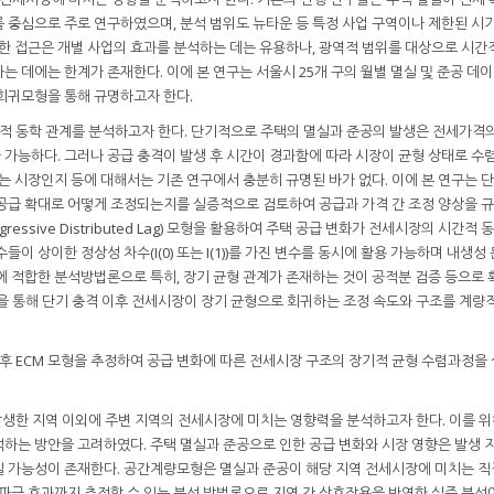
 중심으로 주로 연구하였으며, 분석 범위도 뉴타운 등 특정 사업 구역이나 제한된 시기
러한 접근은 개별 사업의 효과를 분석하는 데는 유용하나, 광역적 범위를 대상으로 시간
 데에는 한계가 존재한다. 이에 본 연구는 서울시 25개 구의 월별 멸실 및 준공 데
회귀모형을 통해 규명하고자 한다.
기적 동학 관계를 분석하고자 한다. 단기적으로 주택의 멸실과 준공의 발생은 전세가격
가능하다. 그러나 공급 충격이 발생 후 시간이 경과함에 따라 시장이 균형 상태로 수
시장인지 등에 대해서는 기존 연구에서 충분히 규명된 바가 없다. 이에 본 연구는 
 공급 확대로 어떻게 조정되는지를 실증적으로 검토하여 공급과 가격 간 조정 양상을 
gressive Distributed Lag) 모형을 활용하여 주택 공급 변화가 전세시장의 시간적
이 상이한 정상성 차수(I(0) 또는 I(1))를 가진 변수를 동시에 활용 가능하며 내생성
에 적합한 분석방법론으로 특히, 장기 균형 관계가 존재하는 것이 공적분 검증 등으로 
l, ECM)을 통해 단기 충격 이후 전세시장이 장기 균형으로 회귀하는 조정 속도와 구조를 계량
 후 ECM 모형을 추정하여 공급 변화에 따른 전세시장 구조의 장기적 균형 수렴과정을
 발생한 지역 이외에 주변 지역의 전세시장에 미치는 영향력을 분석하고자 한다. 이를 위
하는 방안을 고려하였다. 주택 멸실과 준공으로 인한 공급 변화와 시장 영향은 발생 
칠 가능성이 존재한다. 공간계량모형은 멸실과 준공이 해당 지역 전세시장에 미치는 직
 파급 효과까지 추정할 수 있는 분석 방법론으로 지역 간 상호작용을 반영한 실증 분석