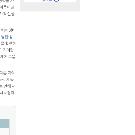
정책을 사
 이루어질
 가격 인상
으로는 정비
로
남진·김
것을 확인하
도 기여할
설계에 도움
 다른 지역
능성이 높
로 인해 서
 전세시장에