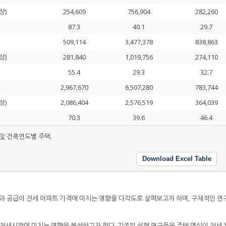
상)
254,609
756,904
282,260
87.3
40.1
29.7
509,114
3,477,378
838,863
상)
281,840
1,019,756
274,110
55.4
29.3
32.7
2,967,670
6,507,280
783,744
상)
2,086,404
2,576,519
364,039
70.3
39.6
46.4
 및 건축연도별 주택.
Download Excel Table
실과 공급이 전세 아파트 가격에 미치는 영향을 다각도로 살펴보고자 하며, 구체적인 연
 전세시장에 미치는 영향을 분석하고자 한다. 기존의 선행 연구들은 주택 멸실이 전세 