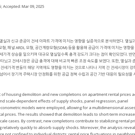
5
; Accepted:
Mar 09, 2025
 멸실과 신규 준공이 전세 아파트 가격에 미치는 영향을 실증적으로 분석하였다. 멸실
형, 패널 ARDL 모형, 공간계량모형(SDM) 등을 활용해 공급이 가격에 미치는 영향
전세가격 상승을 일으키며 대규모 멸실일수록 충격 강도가 크다는 점이 확인되었다. 반면
났고 전세시장은 공급 충격에 대해 비교적 빠른 조정 속도를 보였다. 또한, 멸실과 
의 전세가격 변동이 해당 지역에도 영향을 미치는 것으로 나타나 지역 간 전세시장이 강
 넘어서 장기적 주택시장 안정화를 위한 공급 정책 수립과 공간 기반 대응의 필요성을 
ct of housing demolition and new completions on apartment rental prices a
l and scale-dependent effects of supply shocks, panel regression, panel
l econometric models were employed, allowing for a multidimensional ass
al prices. The results showed that demolition leads to short-term increase
scale cases. By contrast, new completions contribute to stabilizing rental pr
ng relatively quickly to absorb supply shocks. Moreover, the analysis reveal
e not confined to individual districts; rental price fluctuations in neighbor