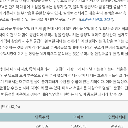
공임대 전환 등 정책적 개입을 통해 이주 수요를 분산시키고 전세시장 충격을 완화하는 
 정책은 단기적 대응에 초점을 맞추는 경우가 많고, 물리적 공급보다 금융지원 중심으로
려 가중시키는 부작용을 유발할 수도 있다. 실제로 전세자금 대출 확대 정책은 수요 측
구조로 작동할 수 있다는 점을 제시한 연구도 존재한다(
오민준·서진호, 2024
).
로 공급 부족을 유발해 전세 및 매매 시장에 불안정성을 유발할 수 있으나 중·장기적
택이 이전 보다 많이 공급되어 주택시장을 안정시키는 긍정적 효과도 존재한다. 실제
세가격이 상승하나 추후 공급이 완료된 뒤에는 전세가격이 안정화되는 경향을 보이는 
을 개선하는 것을 넘어 장기적으로 주택공급을 확대하여 시장의 구조적 안정성 확보에
 주택시장에 미치는 영향을 체계적으로 분석하는 것은 주택시장 안정화를 위한 정책 
역에서 나타나지만, 특히 서울에서 그 영향이 가장 크게 나타날 가능성이 높다. 서울은
은 인구 밀도와 토지 부족으로 인해 주택 멸실이 전세시장에 미치는 효과가 두드러질 가
하기 위해서는 대규모 멸실이 불가피하게 수반될 수 밖에 없는 지역이다. 이러한 특성으
 관찰할 수 있는 사례 지역이라 할 수 있다. 따라서 서울시를 대상으로 멸실과 준공이
변동성을 예측하고 정책적 대응 방안을 마련하는 데 있어 중요한 과제라 할 수 있다.
중
(단위: 호, %)
단독주택
아파트
연립다세대
291,582
1,886,515
949,933