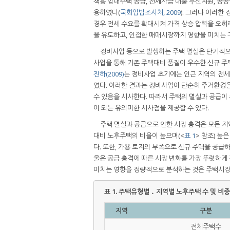
책용 임대주택 공급, 전세자금 대출 우선지원, 공
용하였다(
국회입법조사처, 2009
). 그러나 이러한
경우 전세 수요를 확대시켜 가격 상승 압력을 오히
을 유도하고, 인접한 매매시장까지 영향을 미치는 
정비사업 등으로 발생하는 주택 멸실은 단기적으
사업을 통해 기존 주택대비 품질이 우수한 신규 주
진하(2009)
는 정비사업 초기에는 인근 지역의 전
였다. 이러한 결과는 정비사업이 단순히 주거환경
수 있음을 시사한다. 따라서 주택의 멸실과 공급이
이 되는 유의미한 시사점을 제공할 수 있다.
주택 멸실과 공급으로 인한 시장 충격은 모든 지
대비 노후주택의 비율이 높으며(<
표 1
> 참조) 높
다. 또한, 가용 토지의 부족으로 신규 주택을 공급
울은 공급 충격에 따른 시장 변화를 가장 뚜렷하게
미치는 영향을 정량적으로 분석하는 것은 주택시장 
표 1.
주택유형별 ․ 지역별 노후주택 수 및 비
지역
구분
전체주택수