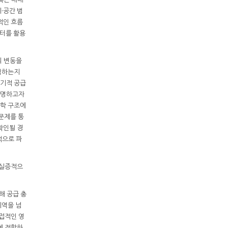
·공간 범
적인 흐름
이터를 활용
의 변동을
렴하는지
단기적 공급
규명하고자
 동학 구조에
 문제를 통
확인될 경
적으로 파
 실증적으
해 공급 충
지역을 넘
접적인 영
에 적합하