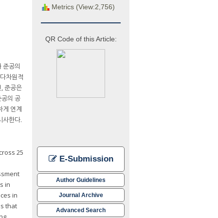
Metrics (View:2,756)
QR Code of this Article:
과 준공의
을 다차원적
, 준공은
준공의 공
하게 연계
시사한다.
cross 25
E-Submission
essment
Author Guidelines
s in
ices in
Journal Archive
s that
Advanced Search
ing