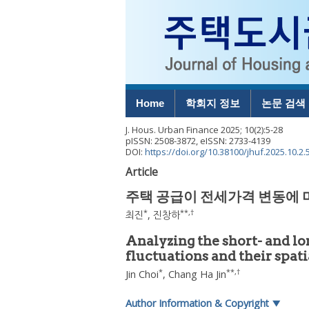
Home
학회지 정보
논문 검색
J. Hous. Urban Finance
2025
;
10
(
2
):
5
-
28
pISSN: 2508-3872, eISSN: 2733-4139
DOI:
https://doi.org/10.38100/jhuf.2025.10.2.
Article
주택 공급이 전세가격 변동에 미
*
**
,
†
최진
,
진창하
Analyzing the short- and lo
fluctuations and their spati
*
**
,
†
Jin Choi
,
Chang Ha Jin
Author Information & Copyright
▼