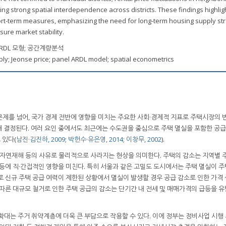
ating strong spatial interdependence across districts. These findings highlig
rt-term measures, emphasizing the need for long-term housing supply str
ure market stability.
RDL 모형; 공간계량분석
ly; Jeonse price; panel ARDL model; spatial econometrics
문제를 넘어, 국가 경제 전반에 영향을 미치는 주요한 사회·경제적 지표로 주택시장의
의해 결정된다. 여러 요인 중에서도 최근에는 수도권을 중심으로 주택 멸실을 포함한 공
 있다(
남진·김진하, 2009
;
박헌수·유은영, 2014
;
이창무, 2002
).
 자연재해 등의 사유로 물리적으로 사라지는 현상을 의미한다. 주택의 감소는 지역별 
 등에 직·간접적인 영향을 미친다. 특히 서울과 같은 고밀도 도시에서는 주택 멸실이 
로 신규 주택 공급 여력이 제한된 상황에서 멸실이 발생할 경우 공급 감소로 인한 가격
따른 대규모 철거로 인한 주택 공급의 감소는 단기간 내 전세 및 매매가격의 급등을 유
확대는 주거 취약계층에 더욱 큰 부담으로 작용할 수 있다. 이에 정부는 정비사업 시행 