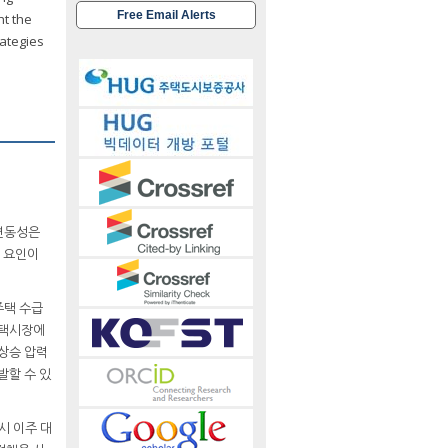
Free Email Alerts
ht the
ategies
 변동성은
급 요인이
주택 수급
주택시장에
 상승 압력
발할 수 있
시 이주 대