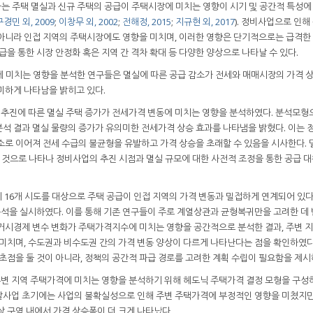
는 주택 멸실과 신규 주택의 공급이 주택시장에 미치는 영향이 시기 및 공간적 특성에
구경민 외, 2009
;
이창무 외, 2002
;
전해정, 2015
;
지규현 외, 2017
). 정비사업으로 인해
아니라 인접 지역의 주택시장에도 영향을 미치며, 이러한 영향은 단기적으로는 급격한
급을 통한 시장 안정화 혹은 지역 간 격차 확대 등 다양한 양상으로 나타날 수 있다.
에 미치는 영향을 분석한 연구들은 멸실에 따른 공급 감소가 전세와 매매시장의 가격 
미하게 나타남을 밝히고 있다.
 추진에 따른 멸실 주택 증가가 전세가격 변동에 미치는 영향을 분석하였다. 분석모형
석 결과 멸실 물량의 증가가 유의미한 전세가격 상승 효과를 나타냄을 밝혔다. 이는 
소로 이어져 전세 수급의 불균형을 유발하고 가격 상승을 초래할 수 있음을 시사한다. 
 것으로 나타나 정비사업의 추진 시점과 멸실 규모에 대한 사전적 조정을 통한 공급 
까지 16개 시도를 대상으로 주택 공급이 인접 지역의 가격 변동과 밀접하게 연계되어 있
을 실시하였다. 이를 통해 기존 연구들이 주로 계열상관과 균형복귀만을 고려한 데 
거시경제 변수 변화가 주택가격지수에 미치는 영향을 공간적으로 분석한 결과, 주변 
 미치며, 수도권과 비수도권 간의 가격 변동 양상이 다르게 나타난다는 점을 확인하였다
초점을 둘 것이 아니라, 정책의 공간적 파급 경로를 고려한 계획 수립이 필요함을 제시
변 지역 주택가격에 미치는 영향을 분석하기 위해 헤도닉 주택가격 결정 모형을 구성하
발사업 초기에는 사업의 불확실성으로 인해 주변 주택가격에 부정적인 영향을 미쳤지만
 구역 내에서 가격 상승폭이 더 크게 나타났다.